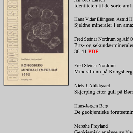
Identiteten til de sorte am
Hans Vidar Ellingsen, Astrid 
Sjeldne mineraler i en ama
Fred Steinar Nordrum og Alf O
Erts- og sekundærminerale
38-41
PDF
Fred Steinar Nordrum
Mineralfunn på Kongsberg 
Niels J. Abildgaard
Skjerping etter gull på B
Hans-Jørgen Berg
De geokjemiske forutsetnin
Merethe Frøyland
Geokjemisk analyse av bly