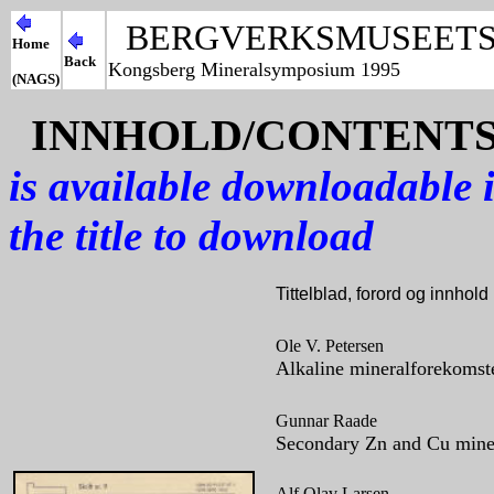
BERGVERKSMUSEETS 
Home
Back
Kongsberg Mineralsymposium 1995
(NAGS)
INNHOLD/CONTENTS
is available downloadable 
the title to download
Tittelblad, forord og innhold
Ole V.
Petersen
Alkaline mineralforekomste
Gunnar
Raade
Secondary Zn and Cu miner
Alf Olav
Larsen