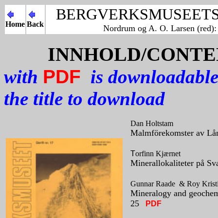
BERGVERKSMUSEETS 
Home
Back
Nordrum og A. O. Larsen (red)
INNHOLD/CONTE
with
PDF
is downloadable 
the title to download
Dan
Holtstam
Malmförekomster av Lång
T
orfinn
Kjærnet
Minerallokaliteter på Sv
Gunnar Raade & Roy Krist
Mineralogy and geochemis
25
PDF