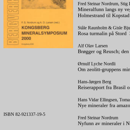
Fred Steinar Nordrum, Stig
Mineralfunn langs ny veg
Holmestrand til Kopstad
Ståle Raunholm & Gisle Bj
Rosa turmalin på Stord
Alf Olav Larsen
Brøgger og Reusch; den f
Ørnulf Lyche Nordli
Om zeolitt-gruppens min
Hans-Jørgen Berg
Reiserapport fra Brasil 
Hans Vidar Ellingsen, Tom
Nye mineraler fra amazo
ISBN 82-921337-19-5
Fred Steinar Nordrum
Nyfunn av mineraler i 